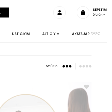
SEPETIM
0
Ürün
ÜST GİYİM
ALT GİYİM
AKSESUAR ♡♡♡
52 Ürün