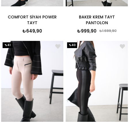
COMFORT SİYAH POWER
BAKER KREM TAYT
TAYT
PANTOLON
₺649,90
₺999,90
₺1.699,90
%41
%40