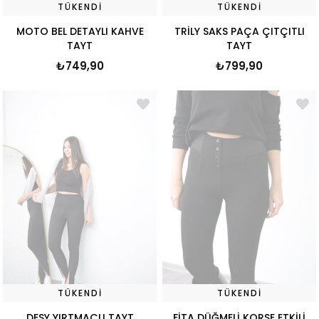
TÜKENDI
TÜKENDI
MOTO BEL DETAYLI KAHVE
TRİLY SAKS PAÇA ÇITÇITLI
TAYT
TAYT
₺749,90
₺799,90
TÜKENDI
TÜKENDI
DESY YIRTMAÇLI TAYT
FİTA DÜĞMELİ KORSE ETKİLİ