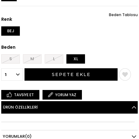
Beden Tablosu
Renk
BEJ
Beden
S
M
L
XL
TAVSIYE ET
YORUM YAZ
ÜRÜN ÖZELLIKLERI
YORUMLAR
(0)