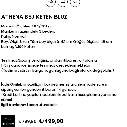
ATHENA BEJ KETEN BLUZ
Modelin Ölçüleri: 1.84/70 kg.
Mankenin üzerindeki S beden.
Kalıp: Normal
Boy/Ölçü: Uzun Tüm boy ölçüsü: 42 cm Göğüs ölçüsü: 48 cm
Kumaş:%100 Keten
Teslimat:Sipariş verdiğiniz andan itibaren, ortalama
1-5 iş günü içerisinde teslimat gerçekleşmektedir.
(Teslimat süresi, kargo yoğunluğuna bağlı olarak değişebilir.)
İade:Giyilebilir özelliğini kaybetmemiş ürünlerin iade süresi
sipariş verilen günden itibaren 14 gündür.
*Kredi kartına yapılan iadelerin kredi kartı hesaplarına yansıma
süresi,
ilgili bankanın tasarrufundadır.
%
38
₺499,90
₺799,90
İndirim