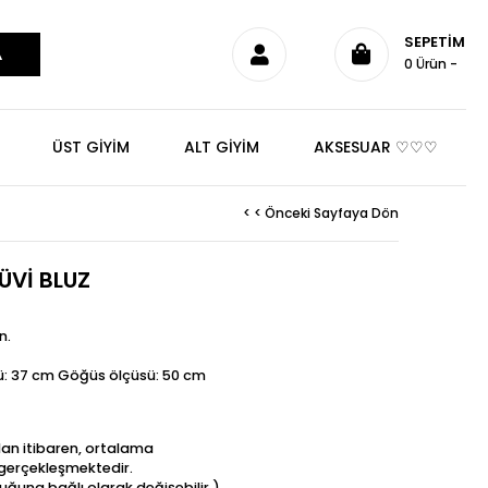
SEPETIM
0
Ürün
ÜST GİYİM
ALT GİYİM
AKSESUAR ♡♡♡
< < Önceki Sayfaya Dön
ÜVİ BLUZ
n.
: 37 cm Göğüs ölçüsü: 50 cm
dan itibaren, ortalama
t gerçekleşmektedir.
uğuna bağlı olarak değişebilir.)