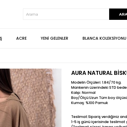
Ş
ACRE
YENİ GELENLER
BLANCA KOLEKSİYONU
AURA NATURAL BİSK
Modelin Ölçüleri: 1.84/70 kg.
Mankenin üzerindeki STD bede
Kalıp: Normal
Boy/Ölçü:Uzun Tüm boy ölçüsü
Kumaş: %100 Pamuk
Teslimat:Sipariş verdiğiniz an
1-5 iş günü içerisinde teslima
(Teslimat süresi, kargo yoğunl