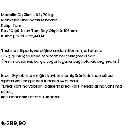
Modelin Ölçüleri: 1.84/70 kg.
Mankenin üzerindeki M beden.
Kalıp: Tam
Boy/Ölçü: Uzun Tüm Boy Ölçüsü: 106 cm
Kumaş: %100 Polyester
Teslimat: Sipariş verdiğiniz andan itibaren, ortalama
1-5 iş günü içerisinde teslimat gerçekleşmektedir.
(Teslimat süresi, kargo yoğunluğuna bağlı olarak değişebilir.)
İade: Giyilebilir özelliğini kaybetmemiş ürünlerin iade süresi
sipariş verilen günden itibaren 14 gündür.
*Kredi kartına yapılan iadelerin kredi kartı hesaplarına yansıma
süresi,
ilgili bankanın tasarrufundadır.
₺299,90