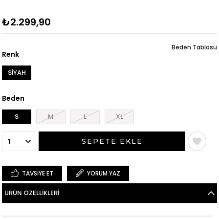
₺2.299,90
Beden Tablosu
Renk
SİYAH
Beden
S
M
L
XL
TAVSIYE ET
YORUM YAZ
ÜRÜN ÖZELLIKLERI