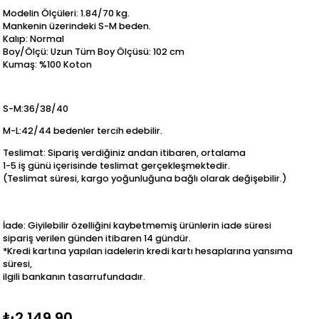
Modelin Ölçüleri: 1.84/70 kg.
Mankenin üzerindeki S-M beden.
Kalıp: Normal
Boy/Ölçü: Uzun Tüm Boy Ölçüsü: 102 cm
Kumaş: %100 Koton
S-M:36/38/40
M-L:42/44 bedenler tercih edebilir.
Teslimat: Sipariş verdiğiniz andan itibaren, ortalama
1-5 iş günü içerisinde teslimat gerçekleşmektedir.
(Teslimat süresi, kargo yoğunluğuna bağlı olarak değişebilir.)
İade: Giyilebilir özelliğini kaybetmemiş ürünlerin iade süresi
sipariş verilen günden itibaren 14 gündür.
*Kredi kartına yapılan iadelerin kredi kartı hesaplarına yansıma
süresi,
ilgili bankanın tasarrufundadır.
₺2.149,90