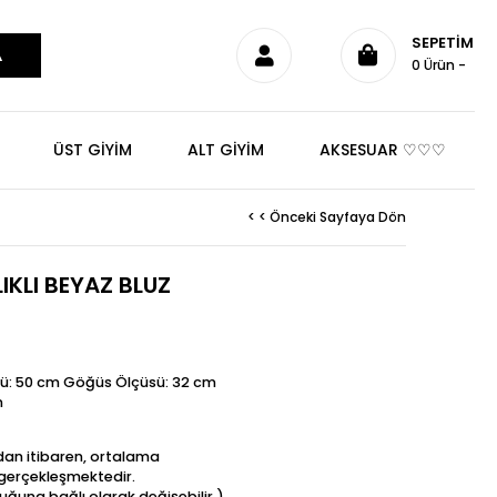
SEPETIM
0
Ürün
ÜST GİYİM
ALT GİYİM
AKSESUAR ♡♡♡
< < Önceki Sayfaya Dön
IKLI BEYAZ BLUZ
ü: 50 cm Göğüs Ölçüsü: 32 cm
n
ndan itibaren, ortalama
t gerçekleşmektedir.
uğuna bağlı olarak değişebilir.)