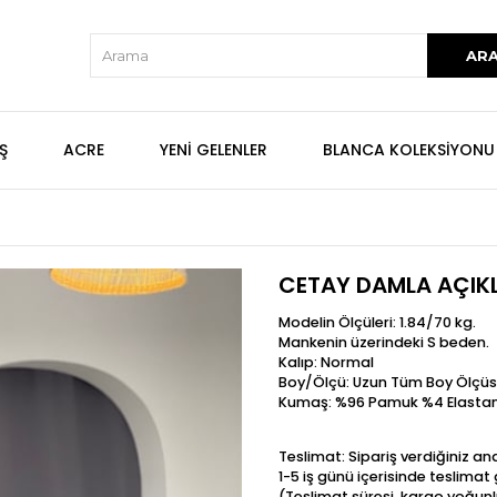
Ş
ACRE
YENİ GELENLER
BLANCA KOLEKSİYONU
CETAY DAMLA AÇIKL
Modelin Ölçüleri: 1.84/70 kg.
Mankenin üzerindeki S beden.
Kalıp: Normal
Boy/Ölçü: Uzun Tüm Boy Ölçüs
Kumaş: %96 Pamuk %4 Elasta
Teslimat: Sipariş verdiğiniz a
1-5 iş günü içerisinde teslima
(Teslimat süresi, kargo yoğunl