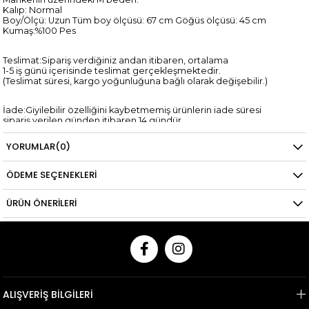
Kalıp: Normal
Boy/Ölçü: Uzun Tüm boy ölçüsü: 67 cm Göğüs ölçüsü: 45 cm
Kumaş:%100 Pes
Teslimat:Sipariş verdiğiniz andan itibaren, ortalama
1-5 iş günü içerisinde teslimat gerçekleşmektedir.
(Teslimat süresi, kargo yoğunluğuna bağlı olarak değişebilir.)
İade:Giyilebilir özelliğini kaybetmemiş ürünlerin iade süresi
sipariş verilen günden itibaren 14 gündür.
*Kredi kartına yapılan iadelerin kredi kartı hesaplarına yansıma
süresi,
YORUMLAR
(0)
ilgili bankanın tasarrufundadır.
ÖDEME SEÇENEKLERI
ÜRÜN ÖNERILERI
ALIŞVERİŞ BİLGİLERİ