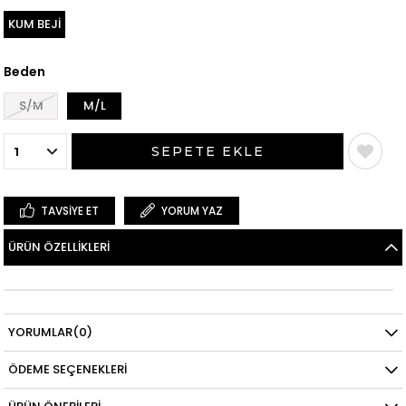
KUM BEJİ
Beden
S/M
M/L
TAVSIYE ET
YORUM YAZ
ÜRÜN ÖZELLIKLERI
YORUMLAR
(0)
ÖDEME SEÇENEKLERI