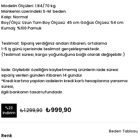
Modelin Ölçüleri: 1.84/70 kg.
Mankenin üzerindeki S-M beden.
Kalıp: Normal
Boy/Ölçü: Uzun Tüm Boy Ölçüsü: 45 cm Göğüs Ölçüsü: 54 cm
Kumaş: %100 Pamuk
Teslimat: Sipariş verdiğiniz andan itibaren, ortalama
1-5 iş günü içerisinde teslimat gerçekleşmektedir.
(Teslimat süresi, kargo yoğunluğuna bağlı olarak değişebilir.)
İade: Giyilebilir özelliğini kaybetmemiş ürünlerin iade süresi
sipariş verilen günden itibaren 14 gündür.
*Kredi kartına yapılan iadelerin kredi kartı hesaplarına yansıma
süresi,
ilgili bankanın tasarrufundadır.
%
23
₺999,90
₺1.299,90
İndirim
Beden Tablosu
Renk