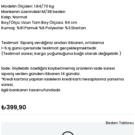
Modelin Ölçüleri: 1.84/70 kg
Mankenin üzerindeki M/38 beden
Kalıp: Normal
Boy/Ölçü: Uzun Tüm Boy Ölçüsü: 94 cm
Kumaş: %91 Pamuk %6 Polyester %3 Elastan
Teslimat: Sipariş verdiğiniz andan itibaren, ortalama
1-5 iş günü içerisinde teslimat gerçekleşmektedir.
(Teslimat süresi, kargo yoğunluğuna bağlı olarak değişebilir.)
İade: Giyilebilir özelliğini kaybetmemiş ürünlerin iade süresi
sipariş verilen günden itibaren 14 gündür.
*Kredi kartına yapılan iadelerin kredi kartı hesaplarına yansıma
süresi,
ilgili bankanın tasarrufundadır.
₺399,90
Beden Tablosu