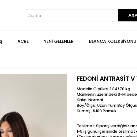
Ş
ACRE
YENİ GELENLER
BLANCA KOLEKSİYONU
Z
FEDONİ ANTRASİT V
Modelin Ölçüleri: 1.84/70 kg.
Mankenin üzerindeki S-M bede
Kalıp: Normal
Boy/Ölçü: Uzun Tüm Boy Ölçüs
Kumaş: %100 Pamuk
Teslimat: Sipariş verdiğiniz a
1-5 iş günü içerisinde teslima
(Teslimat süresi, kargo yoğunl