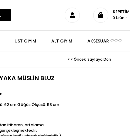
SEPETIM
0
Ürün
ÜST GİYİM
ALT GİYİM
AKSESUAR ♡♡♡
< < Önceki Sayfaya Dön
 YAKA MÜSLİN BLUZ
n.
ü: 62 cm Göğüs Ölçüsü: 58 cm
ndan itibaren, ortalama
t gerçekleşmektedir.
uğuna bağlı olarak değişebilir.)