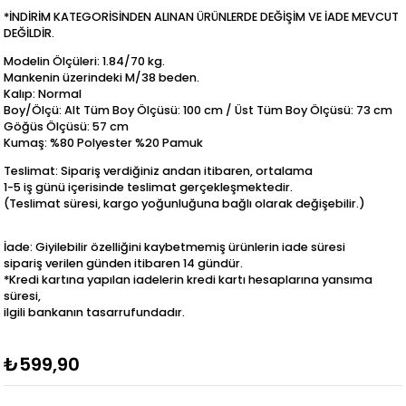
*İNDİRİM KATEGORİSİNDEN ALINAN ÜRÜNLERDE DEĞİŞİM VE İADE MEVCUT
DEĞİLDİR.
Modelin Ölçüleri: 1.84/70 kg.
Mankenin üzerindeki M/38 beden.
Kalıp: Normal
Boy/Ölçü: Alt Tüm Boy Ölçüsü: 100 cm / Üst Tüm Boy Ölçüsü: 73 cm
Göğüs Ölçüsü: 57 cm
Kumaş: %80 Polyester %20 Pamuk
Teslimat: Sipariş verdiğiniz andan itibaren, ortalama
1-5 iş günü içerisinde teslimat gerçekleşmektedir.
(Teslimat süresi, kargo yoğunluğuna bağlı olarak değişebilir.)
İade: Giyilebilir özelliğini kaybetmemiş ürünlerin iade süresi
sipariş verilen günden itibaren 14 gündür.
*Kredi kartına yapılan iadelerin kredi kartı hesaplarına yansıma
süresi,
ilgili bankanın tasarrufundadır.
₺599,90