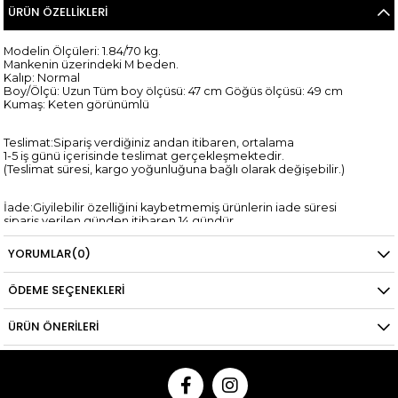
ÜRÜN ÖZELLIKLERI
Modelin Ölçüleri: 1.84/70 kg.
Mankenin üzerindeki M beden.
Kalıp: Normal
Boy/Ölçü: Uzun Tüm boy ölçüsü: 47 cm Göğüs ölçüsü: 49 cm
Kumaş: Keten görünümlü
Teslimat:Sipariş verdiğiniz andan itibaren, ortalama
1-5 iş günü içerisinde teslimat gerçekleşmektedir.
(Teslimat süresi, kargo yoğunluğuna bağlı olarak değişebilir.)
İade:Giyilebilir özelliğini kaybetmemiş ürünlerin iade süresi
sipariş verilen günden itibaren 14 gündür.
*Kredi kartına yapılan iadelerin kredi kartı hesaplarına yansıma
süresi,
YORUMLAR
(0)
ilgili bankanın tasarrufundadır.
ÖDEME SEÇENEKLERI
ÜRÜN ÖNERILERI