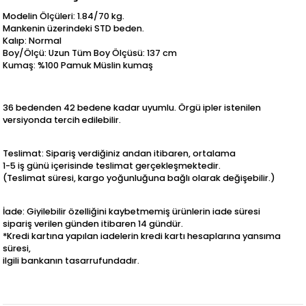
Modelin Ölçüleri: 1.84/70 kg.
Mankenin üzerindeki STD beden.
Kalıp: Normal
Boy/Ölçü: Uzun Tüm Boy Ölçüsü: 137 cm
Kumaş: %100 Pamuk Müslin kumaş
36 bedenden 42 bedene kadar uyumlu. Örgü ipler istenilen
versiyonda tercih edilebilir.
Teslimat: Sipariş verdiğiniz andan itibaren, ortalama
1-5 iş günü içerisinde teslimat gerçekleşmektedir.
(Teslimat süresi, kargo yoğunluğuna bağlı olarak değişebilir.)
İade: Giyilebilir özelliğini kaybetmemiş ürünlerin iade süresi
sipariş verilen günden itibaren 14 gündür.
*Kredi kartına yapılan iadelerin kredi kartı hesaplarına yansıma
süresi,
ilgili bankanın tasarrufundadır.