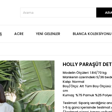
Ş
ACRE
YENİ GELENLER
BLANCA KOLEKSİYONU
HOLLY PARAŞÜT DET
Modelin Ölçüleri: 1.84/70 kg.
Mankenin üzerindeki S/36 bed
Kalıp: Normal
Boy/Ölçü: Alt Tüm Boy Ölçüsü
cm
Kumaş: %75 Pamuk %25 Polyes
Teslimat: Sipariş verdiğiniz a
1-5 iş günü içerisinde teslima
(Teslimat süresi, kargo yoğunl