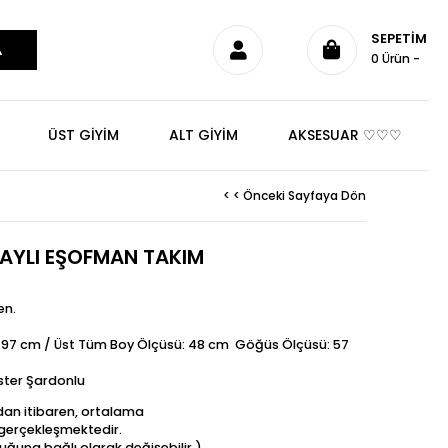
SEPETIM
0
Ürün
ÜST GİYİM
ALT GİYİM
AKSESUAR ♡♡♡
< < Önceki Sayfaya Dön
AYLI EŞOFMAN TAKIM
en.
: 97 cm / Üst Tüm Boy Ölçüsü: 48 cm Göğüs Ölçüsü: 57
ter Şardonlu
ndan itibaren, ortalama
t gerçekleşmektedir.
uğuna bağlı olarak değişebilir.)