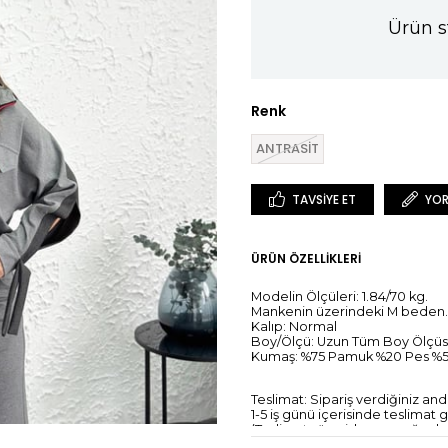
Ürün s
Renk
ANTRASİT
TAVSIYE ET
YOR
ÜRÜN ÖZELLIKLERI
Modelin Ölçüleri: 1.84/70 kg.
Mankenin üzerindeki M beden.
Kalıp: Normal
Boy/Ölçü: Uzun Tüm Boy Ölçüs
Kumaş: %75 Pamuk %20 Pes %5
Teslimat: Sipariş verdiğiniz an
1-5 iş günü içerisinde teslimat
(Teslimat süresi, kargo yoğunlu