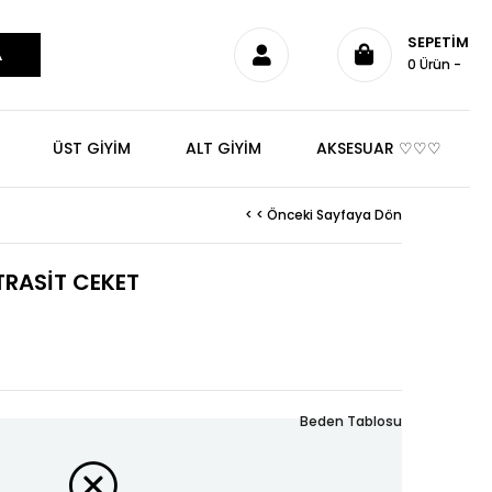
SEPETIM
0
Ürün
ÜST GİYİM
ALT GİYİM
AKSESUAR ♡♡♡
< < Önceki Sayfaya Dön
RASİT CEKET
Beden Tablosu