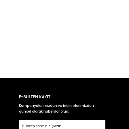
betmemiş ürünlerin iade süresi
 14 gündür.
 kredi kartı hesaplarına yansıma süresi,
E-BÜLTEN KAYIT
Kampanyalarımızdan ve indirimlerimizden
güncel olarak haberdar olun.