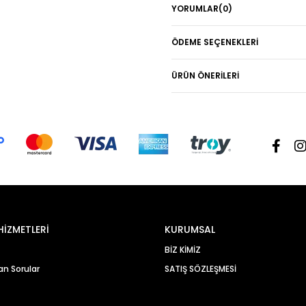
YORUMLAR
(0)
İade: Giyilebilir özelliğini kay
sipariş verilen günden itibaren
*Kredi kartına yapılan iadelerin
ÖDEME SEÇENEKLERI
ilgili bankanın tasarrufundadır.
ÜRÜN ÖNERILERI
HİZMETLERİ
KURUMSAL
BİZ KİMİZ
an Sorular
SATIŞ SÖZLEŞMESİ