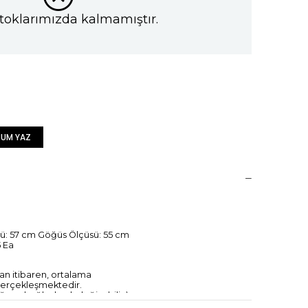
toklarımızda kalmamıştır.
UM YAZ
ü: 57 cm Göğüs Ölçüsü: 55 cm
 Ea
dan itibaren, ortalama
 gerçekleşmektedir.
ğuna bağlı olarak değişebilir.)