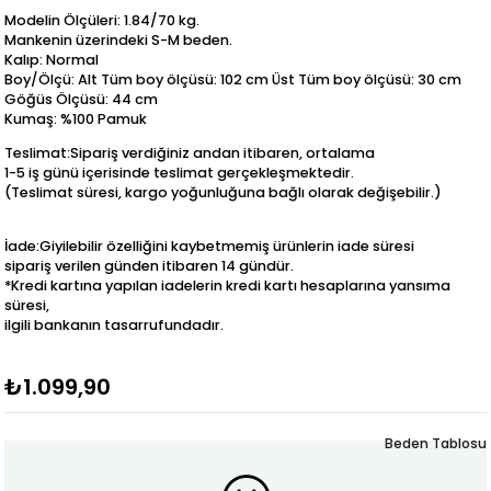
Modelin Ölçüleri: 1.84/70 kg.
Mankenin üzerindeki S-M beden.
Kalıp: Normal
Boy/Ölçü: Alt Tüm boy ölçüsü: 102 cm Üst Tüm boy ölçüsü: 30 cm
Göğüs Ölçüsü: 44 cm
Kumaş: %100 Pamuk
Teslimat:Sipariş verdiğiniz andan itibaren, ortalama
1-5 iş günü içerisinde teslimat gerçekleşmektedir.
(Teslimat süresi, kargo yoğunluğuna bağlı olarak değişebilir.)
İade:Giyilebilir özelliğini kaybetmemiş ürünlerin iade süresi
sipariş verilen günden itibaren 14 gündür.
*Kredi kartına yapılan iadelerin kredi kartı hesaplarına yansıma
süresi,
ilgili bankanın tasarrufundadır.
₺1.099,90
Beden Tablosu