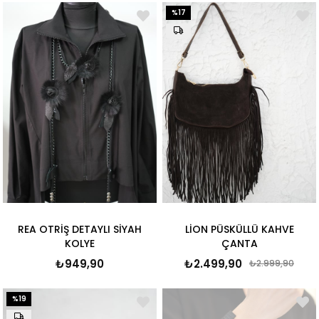
%17
REA OTRİŞ DETAYLI SİYAH
LİON PÜSKÜLLÜ KAHVE
KOLYE
ÇANTA
₺949,90
₺2.499,90
₺2.999,90
%19