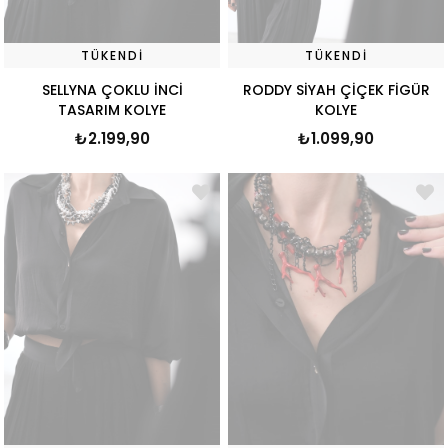
TÜKENDI
TÜKENDI
SELLYNA ÇOKLU İNCİ
RODDY SİYAH ÇİÇEK FİGÜR
TASARIM KOLYE
KOLYE
₺2.199,90
₺1.099,90