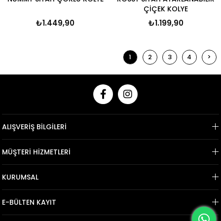
ÇİÇEK KOLYE
₺1.449,90
₺1.199,90
1
2
3
4
>
ALIŞVERİŞ BİLGİLERİ
MÜŞTERİ HİZMETLERİ
KURUMSAL
E-BÜLTEN KAYIT