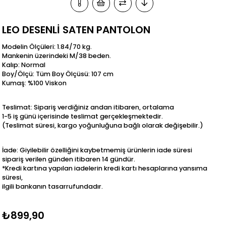
LEO DESENLİ SATEN PANTOLON
Modelin Ölçüleri: 1.84/70 kg.
Mankenin üzerindeki M/38 beden.
Kalıp: Normal
Boy/Ölçü: Tüm Boy Ölçüsü: 107 cm
Kumaş: %100 Viskon
Teslimat: Sipariş verdiğiniz andan itibaren, ortalama
1-5 iş günü içerisinde teslimat gerçekleşmektedir.
(Teslimat süresi, kargo yoğunluğuna bağlı olarak değişebilir.)
İade: Giyilebilir özelliğini kaybetmemiş ürünlerin iade süresi
sipariş verilen günden itibaren 14 gündür.
*Kredi kartına yapılan iadelerin kredi kartı hesaplarına yansıma
süresi,
ilgili bankanın tasarrufundadır.
₺899,90