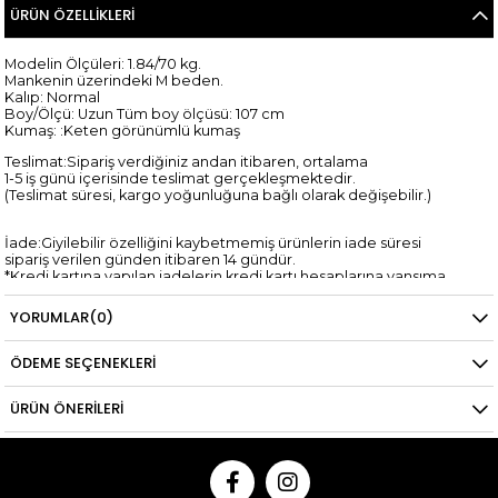
ÜRÜN ÖZELLIKLERI
Modelin Ölçüleri: 1.84/70 kg.
Mankenin üzerindeki M beden.
Kalıp: Normal
Boy/Ölçü: Uzun Tüm boy ölçüsü: 107 cm
Kumaş: :Keten görünümlü kumaş
Teslimat:Sipariş verdiğiniz andan itibaren, ortalama
1-5 iş günü içerisinde teslimat gerçekleşmektedir.
(Teslimat süresi, kargo yoğunluğuna bağlı olarak değişebilir.)
İade:Giyilebilir özelliğini kaybetmemiş ürünlerin iade süresi
sipariş verilen günden itibaren 14 gündür.
*Kredi kartına yapılan iadelerin kredi kartı hesaplarına yansıma
süresi,
ilgili bankanın tasarrufundadır.
YORUMLAR
(0)
ÖDEME SEÇENEKLERI
ÜRÜN ÖNERILERI