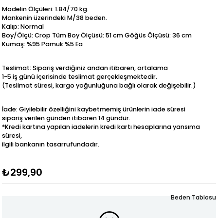
Modelin Ölçüleri: 1.84/70 kg.
Mankenin üzerindeki M/38 beden.
Kalıp: Normal
Boy/Ölçü: Crop Tüm Boy Ölçüsü: 51 cm Göğüs Ölçüsü: 36 cm
Kumaş: %95 Pamuk %5 Ea
Teslimat: Sipariş verdiğiniz andan itibaren, ortalama
1-5 iş günü içerisinde teslimat gerçekleşmektedir.
(Teslimat süresi, kargo yoğunluğuna bağlı olarak değişebilir.)
İade: Giyilebilir özelliğini kaybetmemiş ürünlerin iade süresi
sipariş verilen günden itibaren 14 gündür.
*Kredi kartına yapılan iadelerin kredi kartı hesaplarına yansıma
süresi,
ilgili bankanın tasarrufundadır.
₺299,90
Beden Tablosu