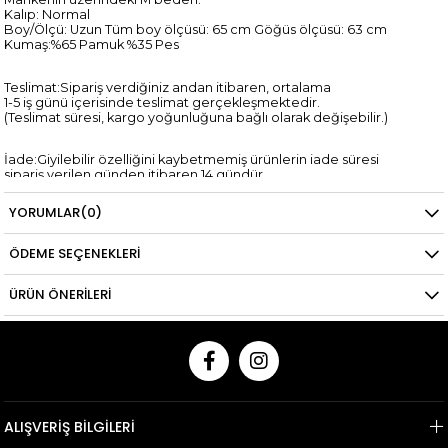
Kalıp: Normal
Boy/Ölçü: Uzun Tüm boy ölçüsü: 65 cm Göğüs ölçüsü: 63 cm
Kumaş:%65 Pamuk %35 Pes
Teslimat:Sipariş verdiğiniz andan itibaren, ortalama
1-5 iş günü içerisinde teslimat gerçekleşmektedir.
(Teslimat süresi, kargo yoğunluğuna bağlı olarak değişebilir.)
İade:Giyilebilir özelliğini kaybetmemiş ürünlerin iade süresi
sipariş verilen günden itibaren 14 gündür.
*Kredi kartına yapılan iadelerin kredi kartı hesaplarına yansıma
süresi,
YORUMLAR
(0)
ilgili bankanın tasarrufundadır.
ÖDEME SEÇENEKLERI
ÜRÜN ÖNERILERI
ALIŞVERİŞ BİLGİLERİ