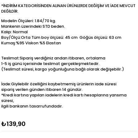
*İNDİRİM KATEGORİSİNDEN ALINAN ÜRÜNLERDE DEĞİŞİM VE İADE MEVCUT
DEĞİLDİR.
Modelin Ölçüleri: 1.84/70 kg.
Mankenin üzerindeki STD beden.
Kalıp: Normal
Boy/Ölçü:Orta Tüm boy ölçüsü: 45 cm Göğüs ölçüsü: 63 cm
Kumaş:%95 Viskon %5 Elastan
Teslimat:Sipariş verdiğiniz andan itibaren, ortalama
1-5 iş günü içerisinde teslimat gerçekleşmektedir.
(Teslimat süresi, kargo yoğunluğuna bağlı olarak değişebilir.)
İade:Giyilebilir özelliğini kaybetmemiş ürünlerin iade süresi
sipariş verilen günden itibaren 14 gündür.
*Kredi kartına yapılan iadelerin kredi kartı hesaplarına yansıma
süresi,
ilgili bankanın tasarrufundadır.
₺139,90