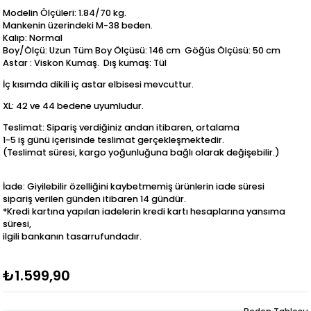
Modelin Ölçüleri: 1.84/70 kg.
Mankenin üzerindeki M-38 beden.
Kalıp: Normal
Boy/Ölçü: Uzun Tüm Boy Ölçüsü: 146 cm Göğüs Ölçüsü: 50 cm
Astar : Viskon Kumaş. Dış kumaş: Tül
İç kısımda dikili iç astar elbisesi mevcuttur.
XL: 42 ve 44 bedene uyumludur.
Teslimat: Sipariş verdiğiniz andan itibaren, ortalama
1-5 iş günü içerisinde teslimat gerçekleşmektedir.
(Teslimat süresi, kargo yoğunluğuna bağlı olarak değişebilir.)
İade: Giyilebilir özelliğini kaybetmemiş ürünlerin iade süresi
sipariş verilen günden itibaren 14 gündür.
*Kredi kartına yapılan iadelerin kredi kartı hesaplarına yansıma
süresi,
ilgili bankanın tasarrufundadır.
₺1.599,90