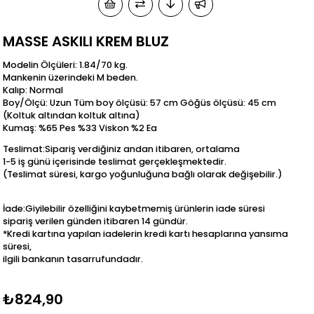
MASSE ASKILI KREM BLUZ
Modelin Ölçüleri: 1.84/70 kg.
Mankenin üzerindeki M beden.
Kalıp: Normal
Boy/Ölçü: Uzun Tüm boy ölçüsü: 57 cm Göğüs ölçüsü: 45 cm
(Koltuk altından koltuk altına)
Kumaş: %65 Pes %33 Viskon %2 Ea
Teslimat:Sipariş verdiğiniz andan itibaren, ortalama
1-5 iş günü içerisinde teslimat gerçekleşmektedir.
(Teslimat süresi, kargo yoğunluğuna bağlı olarak değişebilir.)
İade:Giyilebilir özelliğini kaybetmemiş ürünlerin iade süresi
sipariş verilen günden itibaren 14 gündür.
*Kredi kartına yapılan iadelerin kredi kartı hesaplarına yansıma
süresi,
ilgili bankanın tasarrufundadır.
₺824,90