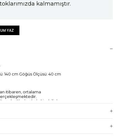
toklarımızda kalmamıştır.
UM YAZ
.
ü: 140 cm Göğüs Ölçüsü: 40 cm
dan itibaren, ortalama
 gerçekleşmektedir.
ğuna bağlı olarak değişebilir.)
betmemiş ürünlerin iade süresi
 14 gündür.
 kredi kartı hesaplarına yansıma süresi,