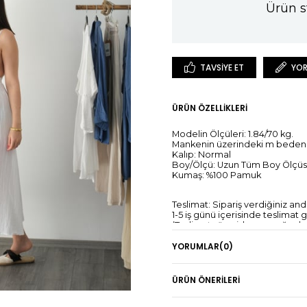
Ürün s
TAVSIYE ET
YOR
ÜRÜN ÖZELLIKLERI
Modelin Ölçüleri: 1.84/70 kg.
Mankenin üzerindeki m beden
Kalıp: Normal
Boy/Ölçü: Uzun Tüm Boy Ölçüs
Kumaş: %100 Pamuk
Teslimat: Sipariş verdiğiniz an
1-5 iş günü içerisinde teslimat
(Teslimat süresi, kargo yoğunlu
YORUMLAR
(0)
İade: Giyilebilir özelliğini kay
sipariş verilen günden itibaren
*Kredi kartına yapılan iadelerin
ÜRÜN ÖNERILERI
ilgili bankanın tasarrufundadır.