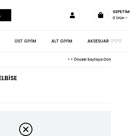
SEPETIM
0
Ürün
ÜST GİYİM
ALT GİYİM
AKSESUAR ♡♡♡
< < Önceki Sayfaya Dön
ELBİSE