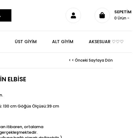
SEPETIM
0
Ürün
ÜST GİYİM
ALT GİYİM
AKSESUAR ♡♡♡
< < Önceki Sayfaya Dön
N ELBİSE
n.
ü: 130 cm Göğüs Ölçüsü:39 cm
dan itibaren, ortalama
t gerçekleşmektedir.
uğuna bağlı olarak değişebilir.)