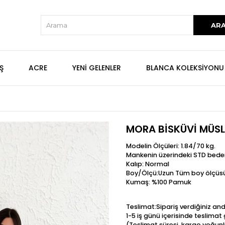
Ş
ACRE
YENİ GELENLER
BLANCA KOLEKSİYONU
MORA BİSKÜVİ MÜSLİ
Modelin Ölçüleri: 1.84/70 kg.
Mankenin üzerindeki STD bede
Kalıp: Normal
Boy/Ölçü:Uzun Tüm boy ölçüs
Kumaş: %100 Pamuk
Teslimat:Sipariş verdiğiniz an
1-5 iş günü içerisinde teslima
(Teslimat süresi, kargo yoğunl