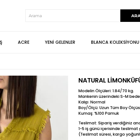
Ş
ACRE
YENİ GELENLER
BLANCA KOLEKSİYONU
NATURAL LİMONKÜF
Modelin Ölçüleri: 1.84/70 kg.
Mankenin üzerindeki S-M bede
Kalıp: Normal
Boy/Ölçü: Uzun Tüm Boy Ölçüs
Kumaş: %100 Pamuk
Teslimat: Sipariş verdiğiniz a
1-5 iş günü içerisinde teslima
(Teslimat süresi, kargo yoğunl