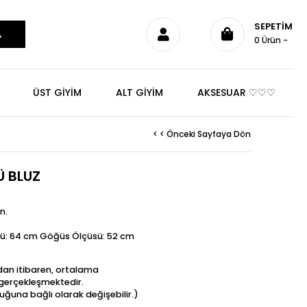
SEPETIM
0
Ürün
ÜST GİYİM
ALT GİYİM
AKSESUAR ♡♡♡
< < Önceki Sayfaya Dön
Ü BLUZ
n.
ü: 64 cm Göğüs Ölçüsü: 52 cm
ndan itibaren, ortalama
t gerçekleşmektedir.
uğuna bağlı olarak değişebilir.)