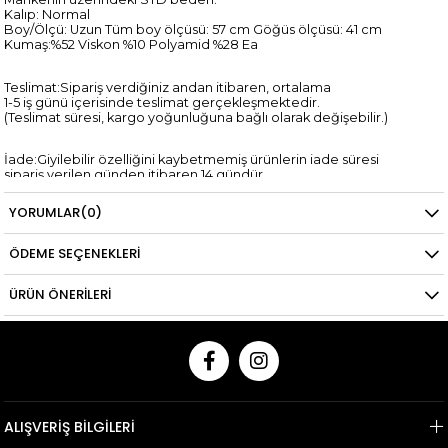
Kalıp: Normal
Boy/Ölçü: Uzun Tüm boy ölçüsü: 57 cm Göğüs ölçüsü: 41 cm
Kumaş:%52 Viskon %10 Polyamid %28 Ea
Teslimat:Sipariş verdiğiniz andan itibaren, ortalama
1-5 iş günü içerisinde teslimat gerçekleşmektedir.
(Teslimat süresi, kargo yoğunluğuna bağlı olarak değişebilir.)
İade:Giyilebilir özelliğini kaybetmemiş ürünlerin iade süresi
sipariş verilen günden itibaren 14 gündür.
*Kredi kartına yapılan iadelerin kredi kartı hesaplarına yansıma
süresi,
YORUMLAR
(0)
ilgili bankanın tasarrufundadır.
ÖDEME SEÇENEKLERI
ÜRÜN ÖNERILERI
ALIŞVERİŞ BİLGİLERİ