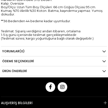
Kalıp: Oversize
Boy/Ölçü: Uzun Tüm Boy Ölçüleri: 66 cm Göğüs Ölçüsü 95 cm.
Kumaş: %70 Akrilik %30 Koton. Batma, kaşındırma yapmaz. Yumoş
dokudur.
**36 Bedenden 44 bedene kadar uyumludur.
Teslimat: Sipariş verdiğiniz andan itibaren, ortalama
1-5 iş günü içerisinde teslimat gerçekleşmektedir.
(Teslimat süresi, kargo yoğunluğuna bağlı olarak değişebilir.)
İade: Giyilebilir özelliğini kaybetmemiş ürünlerin iade süresi
YORUMLAR
(0)
sipariş verilen günden itibaren 14 gündür.
*Kredi kartına yapılan iadelerin kredi kartı hesaplarına yansıma
süresi,
ÖDEME SEÇENEKLERI
ilgili bankanın tasarrufundadır.
ÜRÜN ÖNERILERI
ALIŞVERİŞ BİLGİLERİ