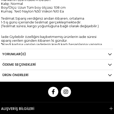
Kalıp: Normal
Boy/Ölçü: Uzun Tüm boy ölçüsü: 108 cm
Kumaş: :%40 Naylon %50 Viskon %10 Ea
Teslimat:Sipariş verdiğiniz andan itibaren, ortalama
1-5 iş günü içerisinde teslimat gerçekleşmektedir.
(Teslimat süresi, kargo yoğunluğuna bağlı olarak değişebilir.)
İade:Giyilebilir özelliğini kaybetmemiş ürünlerin iade süresi
sipariş verilen günden itibaren 14 gündür.
*Kredi kartına yapılan iadelerin kredi kartı hesaplarına yansıma
süresi,
ilgili bankanın tasarrufundadır.
YORUMLAR
(0)
ÖDEME SEÇENEKLERI
ÜRÜN ÖNERILERI
ALIŞVERİŞ BİLGİLERİ