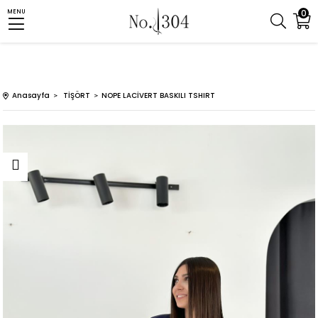
0
MENU
Anasayfa
TİŞÖRT
NOPE LACİVERT BASKILI TSHIRT