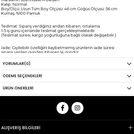
Kalıp: Normal
Boy/Ölçü: Uzun Tüm Boy Ölçüsü: 46 cm Göğüs Ölçüsü: 56 cm
Kumaş: %100 Pamuk
Teslimat: Sipariş verdiğiniz andan itibaren, ortalama
1-5 iş günü içerisinde teslimat gerçekleşmektedir.
(Teslimat süresi, kargo yoğunluğuna bağlı olarak değişebilir.)
İade: Giyilebilir özelliğini kaybetmemiş ürünlerin iade süresi
sipariş verilen günden itibaren 14 gündür.
*Kredi kartına yapılan iadelerin kredi kartı hesaplarına yansıma
süresi,
YORUMLAR
(0)
ilgili bankanın tasarrufundadır.
ÖDEME SEÇENEKLERI
ÜRÜN ÖNERILERI
ALIŞVERİŞ BİLGİLERİ