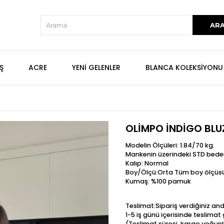
Ş
ACRE
YENİ GELENLER
BLANCA KOLEKSİYONU
OLİMPO İNDİGO BLU
Modelin Ölçüleri: 1.84/70 kg.
Mankenin üzerindeki STD bede
Kalıp: Normal
Boy/Ölçü:Orta Tüm boy ölçüsü
Kumaş: %100 pamuk
Teslimat:Sipariş verdiğiniz an
1-5 iş günü içerisinde teslima
(Teslimat süresi, kargo yoğunl