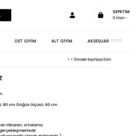
SEPETIM
0
Ürün
ÜST GİYİM
ALT GİYİM
AKSESUAR ♡♡♡
< < Önceki Sayfaya Dön
Z
n.
: 80 cm Göğüs ölçüsü: 60 cm
dan itibaren, ortalama
t gerçekleşmektedir.
uğuna bağlı olarak değişebilir.)