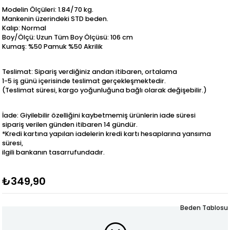
Modelin Ölçüleri: 1.84/70 kg.
Mankenin üzerindeki STD beden.
Kalıp: Normal
Boy/Ölçü: Uzun Tüm Boy Ölçüsü: 106 cm
Kumaş: %50 Pamuk %50 Akrilik
Teslimat: Sipariş verdiğiniz andan itibaren, ortalama
1-5 iş günü içerisinde teslimat gerçekleşmektedir.
(Teslimat süresi, kargo yoğunluğuna bağlı olarak değişebilir.)
İade: Giyilebilir özelliğini kaybetmemiş ürünlerin iade süresi
sipariş verilen günden itibaren 14 gündür.
*Kredi kartına yapılan iadelerin kredi kartı hesaplarına yansıma
süresi,
ilgili bankanın tasarrufundadır.
₺349,90
Beden Tablosu