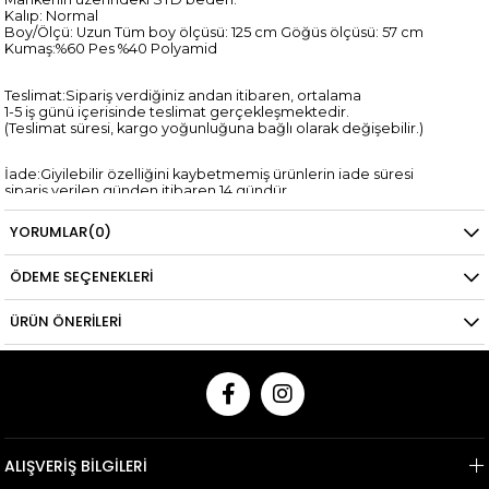
Kalıp: Normal
Boy/Ölçü: Uzun Tüm boy ölçüsü: 125 cm Göğüs ölçüsü: 57 cm
Kumaş:%60 Pes %40 Polyamid
Teslimat:Sipariş verdiğiniz andan itibaren, ortalama
1-5 iş günü içerisinde teslimat gerçekleşmektedir.
(Teslimat süresi, kargo yoğunluğuna bağlı olarak değişebilir.)
İade:Giyilebilir özelliğini kaybetmemiş ürünlerin iade süresi
sipariş verilen günden itibaren 14 gündür.
*Kredi kartına yapılan iadelerin kredi kartı hesaplarına yansıma
süresi,
YORUMLAR
(0)
ilgili bankanın tasarrufundadır.
ÖDEME SEÇENEKLERI
ÜRÜN ÖNERILERI
ALIŞVERİŞ BİLGİLERİ