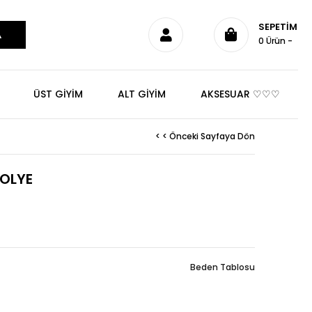
SEPETIM
0
Ürün
ÜST GİYİM
ALT GİYİM
AKSESUAR ♡♡♡
< < Önceki Sayfaya Dön
KOLYE
Beden Tablosu