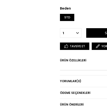
Beden
STD
TAVSIYE ET
YOR
ÜRÜN ÖZELLIKLERI
YORUMLAR
(0)
ÖDEME SEÇENEKLERI
ÜRÜN ÖNERILERI