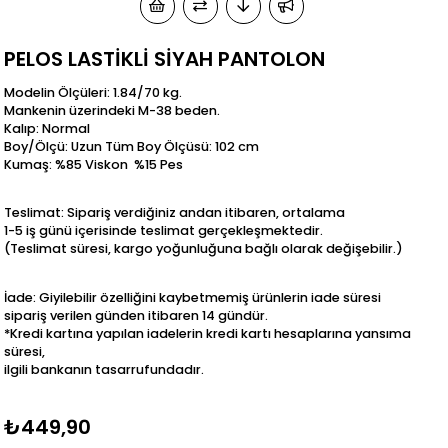
PELOS LASTİKLİ SİYAH PANTOLON
Modelin Ölçüleri: 1.84/70 kg.
Mankenin üzerindeki M-38 beden.
Kalıp: Normal
Boy/Ölçü: Uzun Tüm Boy Ölçüsü: 102 cm
Kumaş: %85 Viskon %15 Pes
Teslimat: Sipariş verdiğiniz andan itibaren, ortalama
1-5 iş günü içerisinde teslimat gerçekleşmektedir.
(Teslimat süresi, kargo yoğunluğuna bağlı olarak değişebilir.)
İade: Giyilebilir özelliğini kaybetmemiş ürünlerin iade süresi
sipariş verilen günden itibaren 14 gündür.
*Kredi kartına yapılan iadelerin kredi kartı hesaplarına yansıma
süresi,
ilgili bankanın tasarrufundadır.
₺449,90