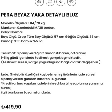
PERA BEYAZ YAKA DETAYLI BLUZ
Modelin Ölçüleri: 1.84/70 kg.
Mankenin üzerindeki M/38 beden.
Kalıp: Normal
Boy/Ölçü: Crop Tüm Boy Ölçüsü: 57 cm Göğüs Ölçüsü: 38 cm
Kumaş: %95 Pamuk %5 Ea
Teslimat: Sipariş verdiğiniz andan itibaren, ortalama
1-5 iş günü içerisinde teslimat gerçekleşmektedir.
(Teslimat süresi, kargo yoğunluğuna bağlı olarak değişebilir.)
İade: Giyilebilir özelliğini kaybetmemiş ürünlerin iade süresi
sipariş verilen günden itibaren 14 gündür.
*Kredi kartına yapılan iadelerin kredi kartı hesaplarına yansıma
süresi,
ilgili bankanın tasarrufundadır.
₺419,90