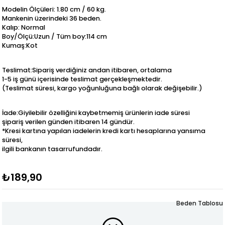
Modelin Ölçüleri: 1.80 cm / 60 kg.
Mankenin üzerindeki 36 beden.
Kalıp: Normal
Boy/Ölçü:Uzun / Tüm boy:114 cm
Kumaş:Kot
Teslimat:Sipariş verdiğiniz andan itibaren, ortalama
1-5 iş günü içerisinde teslimat gerçekleşmektedir.
(Teslimat süresi, kargo yoğunluğuna bağlı olarak değişebilir.)
İade:Giyilebilir özelliğini kaybetmemiş ürünlerin iade süresi
şipariş verilen günden itibaren 14 gündür.
*Kresi kartına yapılan iadelerin kredi kartı hesaplarına yansıma
süresi,
ilgili bankanın tasarrufundadır.
₺189,90
Beden Tablosu