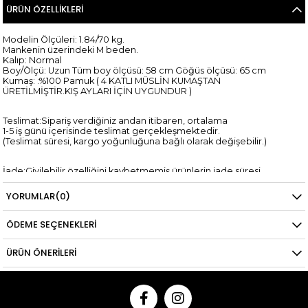
ÜRÜN ÖZELLIKLERI
Modelin Ölçüleri: 1.84/70 kg.
Mankenin üzerindeki M beden.
Kalıp: Normal
Boy/Ölçü: Uzun Tüm boy ölçüsü: 58 cm Göğüs ölçüsü: 65 cm
Kumaş: :%100 Pamuk ( 4 KATLI MÜSLİN KUMAŞTAN
ÜRETİLMİŞTİR.KIŞ AYLARI İÇİN UYGUNDUR )
Teslimat:Sipariş verdiğiniz andan itibaren, ortalama
1-5 iş günü içerisinde teslimat gerçekleşmektedir.
(Teslimat süresi, kargo yoğunluğuna bağlı olarak değişebilir.)
İade:Giyilebilir özelliğini kaybetmemiş ürünlerin iade süresi
sipariş verilen günden itibaren 14 gündür.
*Kredi kartına yapılan iadelerin kredi kartı hesaplarına yansıma
YORUMLAR
(0)
süresi,
ilgili bankanın tasarrufundadır.
ÖDEME SEÇENEKLERI
ÜRÜN ÖNERILERI