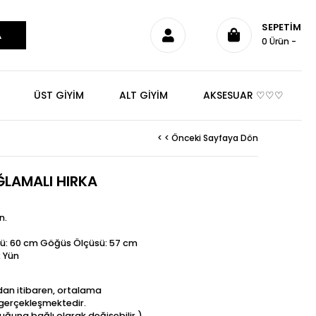
SEPETIM
0
Ürün
ÜST GİYİM
ALT GİYİM
AKSESUAR ♡♡♡
< < Önceki Sayfaya Dön
LAMALI HIRKA
n.
ü: 60 cm Göğüs Ölçüsü: 57 cm
2 Yün
ndan itibaren, ortalama
t gerçekleşmektedir.
uğuna bağlı olarak değişebilir.)