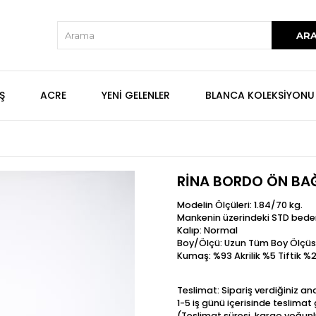
Ş
ACRE
YENİ GELENLER
BLANCA KOLEKSİYONU
RİNA BORDO ÖN BAĞ
Modelin Ölçüleri: 1.84/70 kg.
Mankenin üzerindeki STD bede
Kalıp: Normal
Boy/Ölçü: Uzun Tüm Boy Ölçüs
Kumaş: %93 Akrilik %5 Tiftik %
Teslimat: Sipariş verdiğiniz a
1-5 iş günü içerisinde teslima
(Teslimat süresi, kargo yoğunl