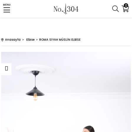
0
MENU
Anasayfa
Elbise
ROMA SİYAH MÜSLİN ELBİSE