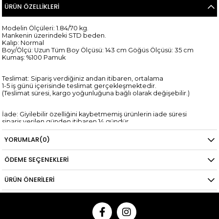
ÜRÜN ÖZELLIKLERI
Modelin Ölçüleri: 1.84/70 kg.
Mankenin üzerindeki STD beden.
Kalıp: Normal
Boy/Ölçü: Uzun Tüm Boy Ölçüsü: 143 cm Göğüs Ölçüsü: 35 cm
Kumaş: %100 Pamuk
Teslimat: Sipariş verdiğiniz andan itibaren, ortalama
1-5 iş günü içerisinde teslimat gerçekleşmektedir.
(Teslimat süresi, kargo yoğunluğuna bağlı olarak değişebilir.)
İade: Giyilebilir özelliğini kaybetmemiş ürünlerin iade süresi
sipariş verilen günden itibaren 14 gündür.
*Kredi kartına yapılan iadelerin kredi kartı hesaplarına yansıma
süresi,
YORUMLAR
(0)
ilgili bankanın tasarrufundadır.
ÖDEME SEÇENEKLERI
ÜRÜN ÖNERILERI