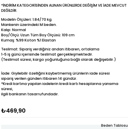
*İNDİRİM KATEGORİSİNDEN ALINAN ÜRÜNLERDE DEĞİŞİM VE İADE MEVCUT
DEĞİLDİR.
Modelin Ölçüleri: 1.84/70 kg.
Mankenin üzerindeki M beden.
Kalıp: Normal
Boy/Ölçü: Uzun Tüm Boy Ölçüsü: 109 cm
Kumaş: %99 Koton %1 Elastan
Teslimat: Sipariş verdiğiniz andan itibaren, ortalama
1-5 iş günü içerisinde teslimat gerçekleşmektedir.
(Teslimat süresi, kargo yoğunluğuna bağlı olarak değişebilir.)
İade: Giyilebilir özelliğini kaybetmemiş ürünlerin iade süresi
sipariş verilen günden itibaren 14 gündür.
*Kredi kartına yapılan iadelerin kredi kartı hesaplarına yansıma
süresi,
ilgili bankanın tasarrufundadır.
₺469,90
Beden Tablosu