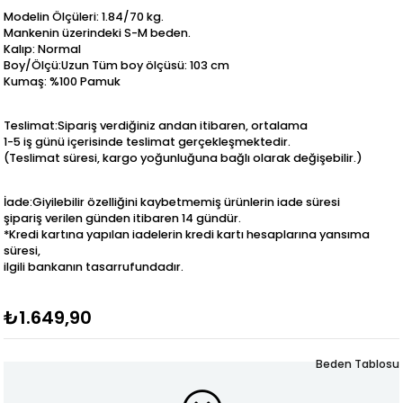
Modelin Ölçüleri: 1.84/70 kg.
Mankenin üzerindeki S-M beden.
Kalıp: Normal
Boy/Ölçü:Uzun Tüm boy ölçüsü: 103 cm
Kumaş: %100 Pamuk
Teslimat:Sipariş verdiğiniz andan itibaren, ortalama
1-5 iş günü içerisinde teslimat gerçekleşmektedir.
(Teslimat süresi, kargo yoğunluğuna bağlı olarak değişebilir.)
İade:Giyilebilir özelliğini kaybetmemiş ürünlerin iade süresi
şipariş verilen günden itibaren 14 gündür.
*Kredi kartına yapılan iadelerin kredi kartı hesaplarına yansıma
süresi,
ilgili bankanın tasarrufundadır.
₺1.649,90
Beden Tablosu