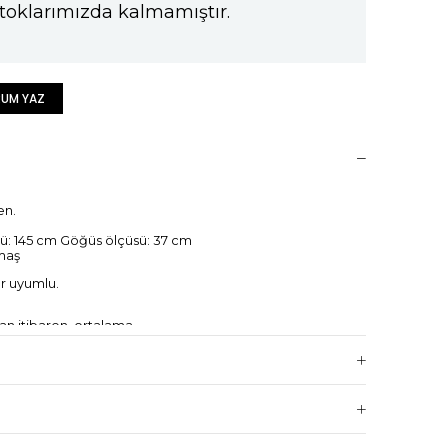
toklarımızda kalmamıştır.
UM YAZ
en.
ü: 145 cm Göğüs ölçüsü: 37 cm
maş
r uyumlu.
dan itibaren, ortalama
 gerçekleşmektedir.
ğuna bağlı olarak değişebilir.)
betmemiş ürünlerin iade süresi
 14 gündür.
 kredi kartı hesaplarına yansıma süresi,