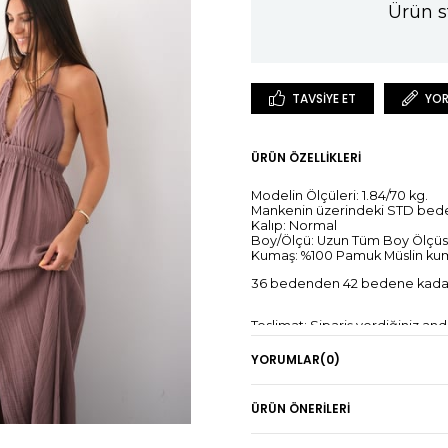
Ürün s
TAVSIYE ET
YOR
ÜRÜN ÖZELLIKLERI
Modelin Ölçüleri: 1.84/70 kg.
Mankenin üzerindeki STD bed
Kalıp: Normal
Boy/Ölçü: Uzun Tüm Boy Ölçüs
Kumaş: %100 Pamuk Müslin ku
36 bedenden 42 bedene kada
Teslimat: Sipariş verdiğiniz an
1-5 iş günü içerisinde teslimat
(Teslimat süresi, kargo yoğunlu
YORUMLAR
(0)
İade: Giyilebilir özelliğini kay
ÜRÜN ÖNERILERI
sipariş verilen günden itibaren
*Kredi kartına yapılan iadelerin
ilgili bankanın tasarrufundadır.