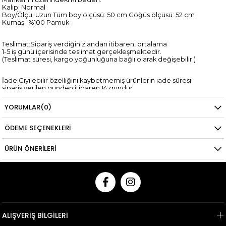
Kalıp: Normal
Boy/Ölçü: Uzun Tüm boy ölçüsü: 50 cm Göğüs ölçüsü: 52 cm
Kumaş: :%100 Pamuk
Teslimat:Sipariş verdiğiniz andan itibaren, ortalama
1-5 iş günü içerisinde teslimat gerçekleşmektedir.
(Teslimat süresi, kargo yoğunluğuna bağlı olarak değişebilir.)
İade:Giyilebilir özelliğini kaybetmemiş ürünlerin iade süresi
sipariş verilen günden itibaren 14 gündür.
*Kredi kartına yapılan iadelerin kredi kartı hesaplarına yansıma
süresi,
YORUMLAR
(0)
ilgili bankanın tasarrufundadır.
ÖDEME SEÇENEKLERI
ÜRÜN ÖNERILERI
ALIŞVERİŞ BİLGİLERİ