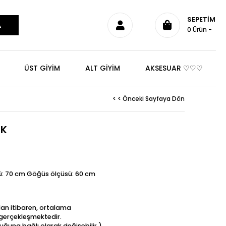
SEPETIM
0
Ürün
ÜST GİYİM
ALT GİYİM
AKSESUAR ♡♡♡
< < Önceki Sayfaya Dön
EK
: 70 cm Göğüs ölçüsü: 60 cm
dan itibaren, ortalama
t gerçekleşmektedir.
uğuna bağlı olarak değişebilir.)