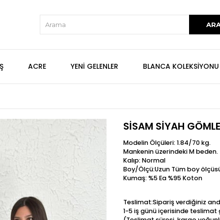
Ş
ACRE
YENİ GELENLER
BLANCA KOLEKSİYONU
SİSAM SİYAH GÖML
Modelin Ölçüleri: 1.84/70 kg.
Mankenin üzerindeki M beden.
Kalıp: Normal
Boy/Ölçü:Uzun Tüm boy ölçüsü
Kumaş: %5 Ea %95 Koton
Teslimat:Sipariş verdiğiniz an
1-5 iş günü içerisinde teslima
(Teslimat süresi, kargo yoğunl