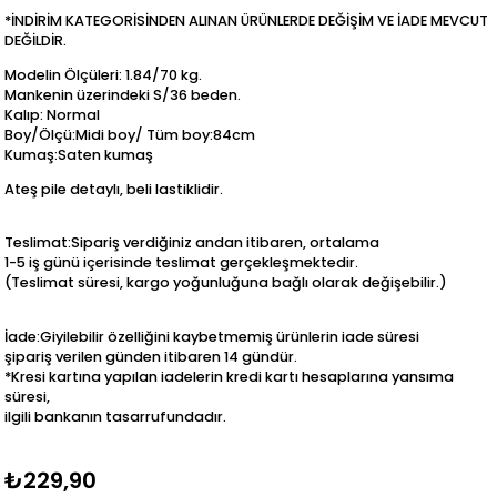
*İNDİRİM KATEGORİSİNDEN ALINAN ÜRÜNLERDE DEĞİŞİM VE İADE MEVCUT
DEĞİLDİR.
Modelin Ölçüleri: 1.84/70 kg.
Mankenin üzerindeki S/36 beden.
Kalıp: Normal
Boy/Ölçü:Midi boy/ Tüm boy:84cm
Kumaş:Saten kumaş
Ateş pile detaylı, beli lastiklidir.
Teslimat:Sipariş verdiğiniz andan itibaren, ortalama
1-5 iş günü içerisinde teslimat gerçekleşmektedir.
(Teslimat süresi, kargo yoğunluğuna bağlı olarak değişebilir.)
İade:Giyilebilir özelliğini kaybetmemiş ürünlerin iade süresi
şipariş verilen günden itibaren 14 gündür.
*Kresi kartına yapılan iadelerin kredi kartı hesaplarına yansıma
süresi,
ilgili bankanın tasarrufundadır.
₺229,90